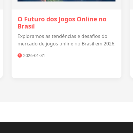
O Futuro dos Jogos Online no
Brasil
Exploramos as tendências e desafios do
mercado de jogos online no Brasil em 2026.
2026-01-31