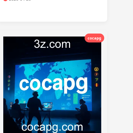
cocapg