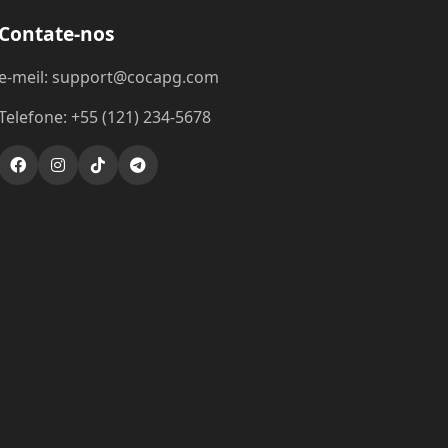
Contate-nos
e-meil: support@cocapg.com
Telefone: +55 (121) 234-5678