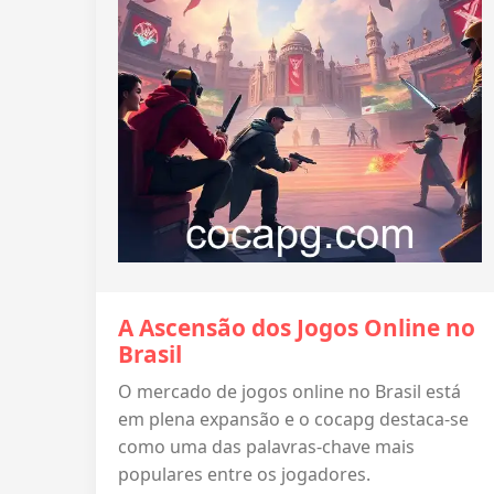
A Ascensão dos Jogos Online no
Brasil
O mercado de jogos online no Brasil está
em plena expansão e o cocapg destaca-se
como uma das palavras-chave mais
populares entre os jogadores.