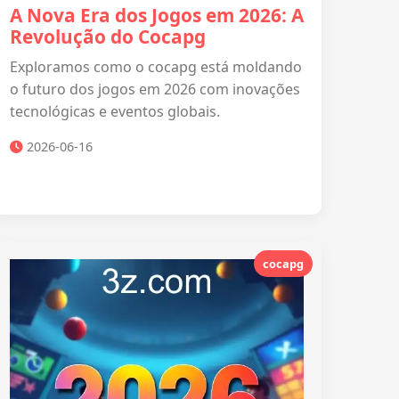
A Nova Era dos Jogos em 2026: A
Revolução do Cocapg
Exploramos como o cocapg está moldando
o futuro dos jogos em 2026 com inovações
tecnológicas e eventos globais.
2026-06-16
cocapg