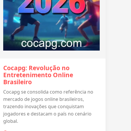
Cocapg: Revolução no
Entretenimento Online
Brasileiro
Cocapg se consolida como referência no
mercado de jogos online brasileiros,
trazendo inovações que conquistam
jogadores e destacam o país no cenário
global.