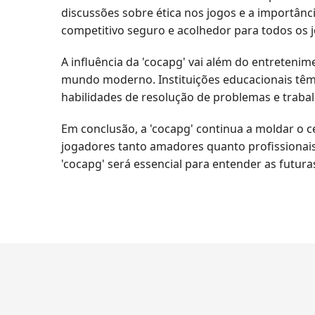
discussões sobre ética nos jogos e a importân
competitivo seguro e acolhedor para todos os 
A influência da 'cocapg' vai além do entreten
mundo moderno. Instituições educacionais têm
habilidades de resolução de problemas e traba
Em conclusão, a 'cocapg' continua a moldar o c
jogadores tanto amadores quanto profissionais
'cocapg' será essencial para entender as futura