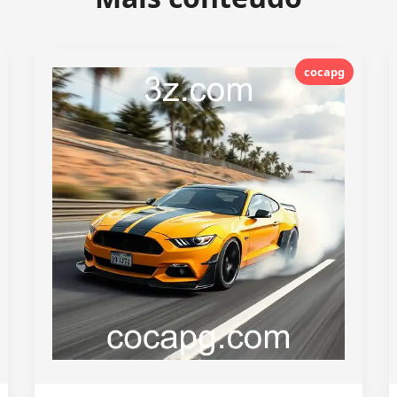
cocapg