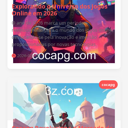
Explorando o Universo dos Jogos
Online em 2026
O ano de 2026 marca um período
revolucionário para o mundo dos jogos online,
destacando-se pela inovação e imersão
proporcionadas por novas tecnologias.
2026-02-13
cocapg