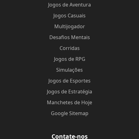
Jogos de Aventura
Jogos Casuais
Multijogador
Desafios Mentais
Corridas
Jogos de RPG
Simulações
Jogos de Esportes
Jogos de Estratégia
Manchetes de Hoje
Google Sitemap
Contate-nos