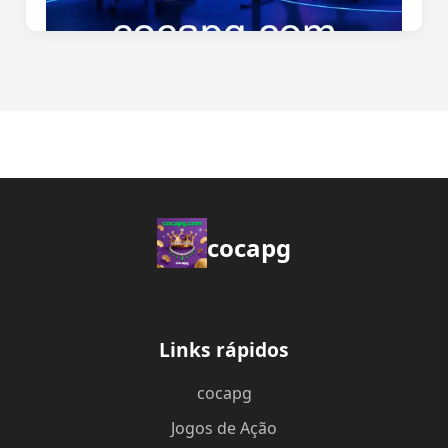
cocapg
Links rápidos
cocapg
Jogos de Ação