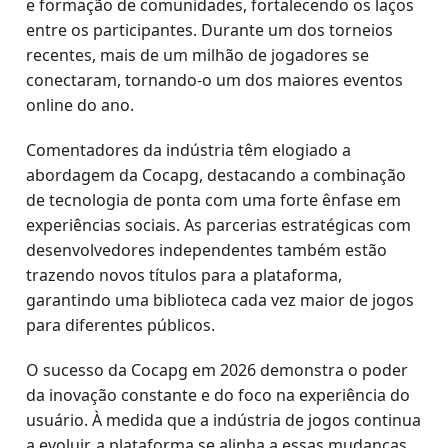
e formação de comunidades, fortalecendo os laços
entre os participantes. Durante um dos torneios
recentes, mais de um milhão de jogadores se
conectaram, tornando-o um dos maiores eventos
online do ano.
Comentadores da indústria têm elogiado a
abordagem da Cocapg, destacando a combinação
de tecnologia de ponta com uma forte ênfase em
experiências sociais. As parcerias estratégicas com
desenvolvedores independentes também estão
trazendo novos títulos para a plataforma,
garantindo uma biblioteca cada vez maior de jogos
para diferentes públicos.
O sucesso da Cocapg em 2026 demonstra o poder
da inovação constante e do foco na experiência do
usuário. À medida que a indústria de jogos continua
a evoluir, a plataforma se alinha a essas mudanças,