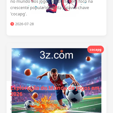
no mundo dos jogos em 2026, com foco na
crescente popularidade da palavra-chave
'cocapg'.
2026-07-28
cocapg
Exploração do Mundo de Jogos em
2026
Um mergulho nas tendências atuais e futuras
do setor de jogos eletrônicos, com destaque