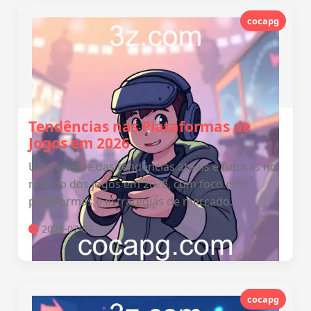
cocapg
Tendências nas Plataformas de
Jogos em 2026
Uma análise das tendências atuais e futuras no
mundo dos jogos em 2026, com foco em
plataformas e estratégias de mercado.
2026-07-04
cocapg