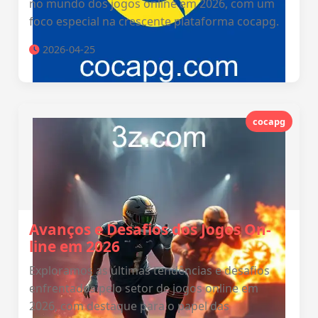
no mundo dos jogos online em 2026, com um
foco especial na crescente plataforma cocapg.
2026-04-25
cocapg
Avanços e Desafios dos Jogos On-
line em 2026
Exploramos as últimas tendências e desafios
enfrentados pelo setor de jogos online em
2026, com destaque para o papel das