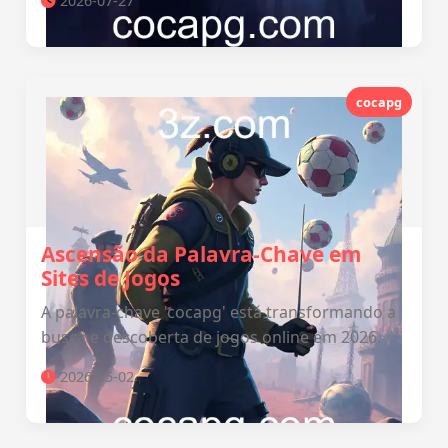
2026-07-27
cocapg
Ascensão da Palavra-Chave em
Sites de Jogos
A palavra-chave 'cocapg' está transformando a
busca e descoberta de jogos online em 2026.
2026-05-02