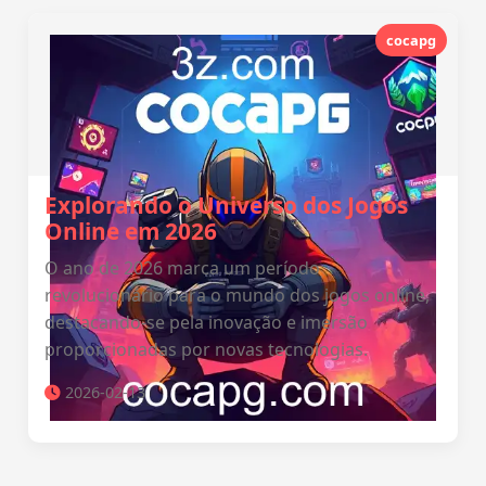
cocapg
Explorando o Universo dos Jogos
Online em 2026
O ano de 2026 marca um período
revolucionário para o mundo dos jogos online,
destacando-se pela inovação e imersão
proporcionadas por novas tecnologias.
2026-02-13