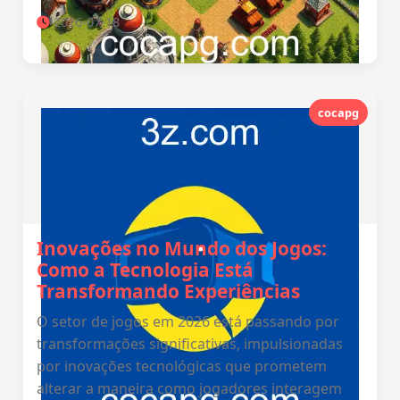
2026-07-18
cocapg
Inovações no Mundo dos Jogos:
Como a Tecnologia Está
Transformando Experiências
O setor de jogos em 2026 está passando por
transformações significativas, impulsionadas
por inovações tecnológicas que prometem
alterar a maneira como jogadores interagem