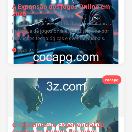
A Expansão dos Jogos Online em
2026
O ano de 2026 marca uma fase crucial para a
indústria de jogos online, impulsionada por
inovações tecnológicas e eventos globais.
2026-07-15
cocapg
O Crescimento Exponencial de
Cocapg no Mundo dos Jogos