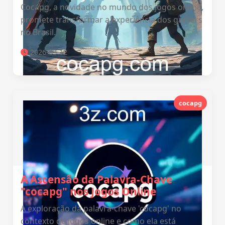
Cocapg, a novidade no mundo dos jogos online,
promete transformar a experiência dos gamers
no Brasil.
2026-03-12
cocapg
A Ascensão da Palavra-Chave
"cocapg" nos Jogos Online
A exploração da palavra-chave 'cocapg' no
contexto de jogos online e como ela está