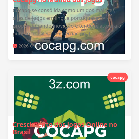
Cocapg se consolida como um dos maiores
sites de jogos em língua portuguesa,
proporcionando inovação e tendências para o
público brasileiro e internacional.
2026-01-15
cocapg
Crescimento dos Jogos Online no
Brasil