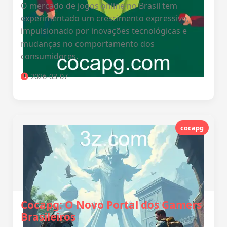
O mercado de jogos online no Brasil tem
experimentado um crescimento expressivo,
impulsionado por inovações tecnológicas e
mudanças no comportamento dos
consumidores.
2026-03-07
cocapg
Cocapg: O Novo Portal dos Gamers
Brasileiros