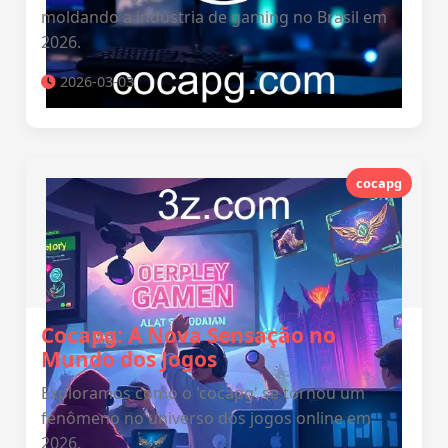
moldando a indústria de gaming no Brasil em
2026.
2026-03-03
cocapg
Cocapg: A Nova Sensação no
Mundo dos Jogos
Exploramos como o 'cocapg' se tornou um
fenômeno no universo dos jogos online em
2026.